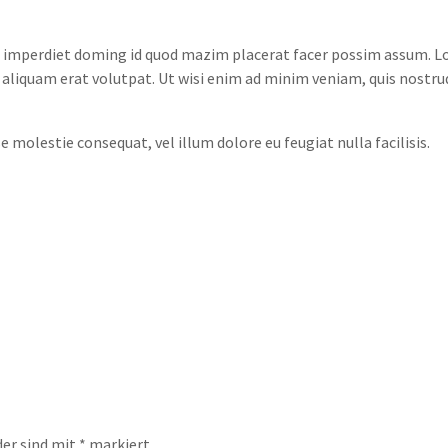
 imperdiet doming id quod mazim placerat facer possim assum. Lor
quam erat volutpat. Ut wisi enim ad minim veniam, quis nostrud ex
e molestie consequat, vel illum dolore eu feugiat nulla facilisis.
der sind mit
*
markiert