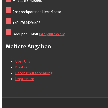
+49 176 34650968
Ansprechpartner: Herr Mbasa
+49 17644294498
Oder per E-Mail
info@kitma.org
Weitere Angaben
Über Uns
Kontakt
Datenschutzerklärung
Impressum